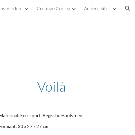
nstwerken
Creative Coding
Andere Sites
ion
Voilà
Materiaal: Een 'soort' Begische Hardsteen
Formaat: 30 x 27 x 27 cm