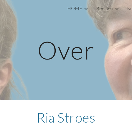
HOME
Beelden
Ku
ip to main content
Skip to navigat
Over
Ria Stroes